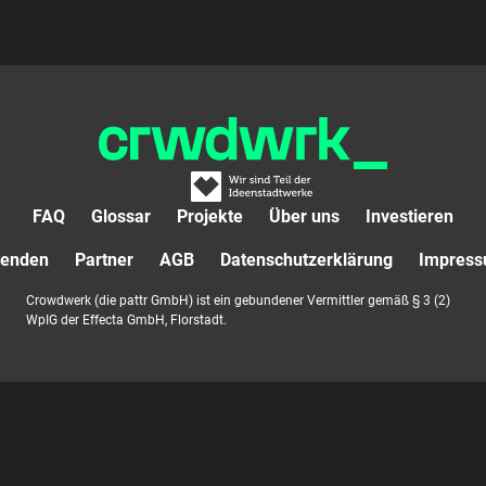
FAQ
Glossar
Projekte
Über uns
Investieren
enden
Partner
AGB
Datenschutzerklärung
Impres
Crowdwerk (die pattr GmbH) ist ein gebundener Vermittler gemäß § 3 (2)
WpIG der Effecta GmbH, Florstadt.